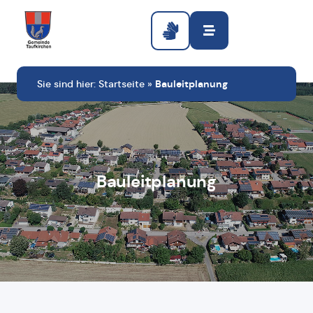
Sie sind hier:
Startseite
»
Bauleitplanung
Bauleitplanung