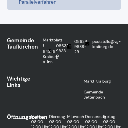
Parallelverfahren
Gemeinde
Marktplatz
08638
poststelle@vg-
1
Taufkirchen
08638
9838-
kraiburg.de
9838-
84559
29
0
Kraiburg
a. Inn
Wichtige
Markt Kraiburg
Links
Gemeinde
Jettenbach
Öffnungszeiten
Montag
Dienstag
Mittwoch
Donnerstag
Freitag
08:00 -
08:00 -
08:00 -
08:00 -
08:00 -
12:00 Uhr
12:00 Uhr
12:00 Uhr
12:00 Uhr
12:00 Uhr