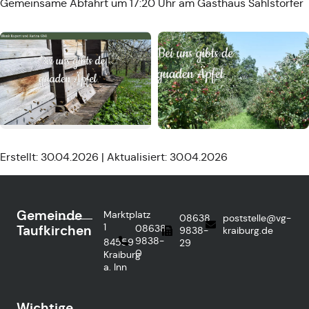
Gemeinsame Abfahrt um 17:20 Uhr am Gasthaus Sahlstorfer
Erstellt: 30.04.2026 | Aktualisiert: 30.04.2026
Gemeinde
Marktplatz
08638
poststelle@vg-
1
Taufkirchen
08638
9838-
kraiburg.de
9838-
84559
29
0
Kraiburg
a. Inn
Wichtige