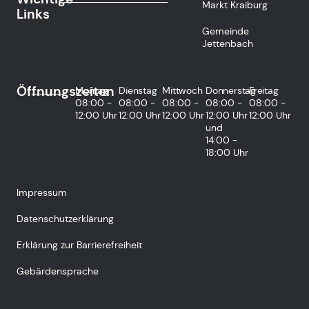
Markt Kraiburg
Links
Gemeinde
Jettenbach
Öffnungszeiten
Montag
Dienstag
Mittwoch
Donnerstag
Freitag
08:00 -
08:00 -
08:00 -
08:00 -
08:00 -
12:00 Uhr
12:00 Uhr
12:00 Uhr
12:00 Uhr
12:00 Uhr
und
14:00 -
18:00 Uhr
Impressum
Datenschutzerklärung
Erklärung zur Barrierefreiheit
Gebärdensprache